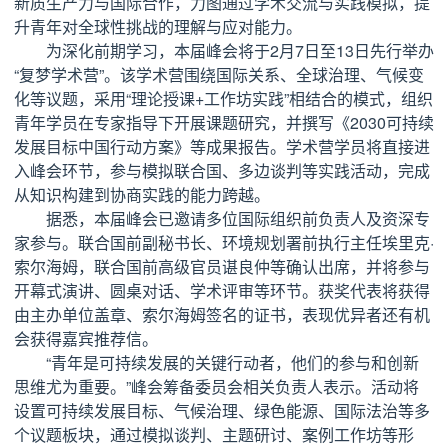
新质生产力与国际合作，力图通过学术交流与实践模拟，提
升青年对全球性挑战的理解与应对能力。
为深化前期学习，本届峰会将于2月7日至13日先行举办
“复梦学术营”。该学术营围绕国际关系、全球治理、气候变
化等议题，采用“理论授课+工作坊实践”相结合的模式，组织
青年学员在专家指导下开展课题研究，并撰写《2030可持续
发展目标中国行动方案》等成果报告。学术营学员将直接进
入峰会环节，参与模拟联合国、多边谈判等实践活动，完成
从知识构建到协商实践的能力跨越。
据悉，本届峰会已邀请多位国际组织前负责人及资深专
家参与。联合国前副秘书长、环境规划署前执行主任埃里克·
索尔海姆，联合国前高级官员谌良仲等确认出席，并将参与
开幕式演讲、圆桌对话、学术评审等环节。获奖代表将获得
由主办单位盖章、索尔海姆签名的证书，表现优异者还有机
会获得嘉宾推荐信。
“青年是可持续发展的关键行动者，他们的参与和创新
思维尤为重要。”峰会筹备委员会相关负责人表示。活动将
设置可持续发展目标、气候治理、绿色能源、国际法治等多
个议题板块，通过模拟谈判、主题研讨、案例工作坊等形