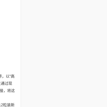
，以“高
位通过现
接，将这
12粒装新