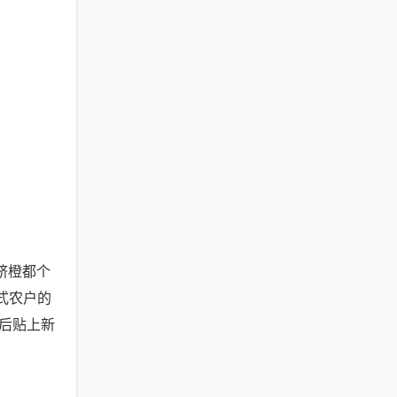
脐橙都个
式农户的
后贴上新