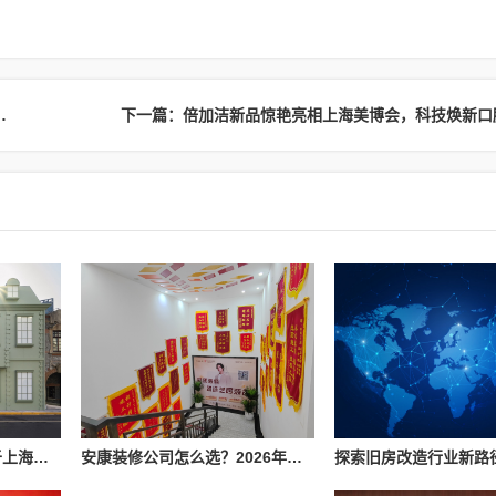
务参考｜委托前需关注的若干事项
Penhaligon’s潘海利根于上海隆重呈献《游弋之地：伦敦名流录》主题展览 致敬肖像兽首系列十周年传奇篇章
安康装修公司怎么选？2026年本地装修市场信息参考