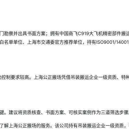
门勘察并出具书面方案；拥有中国商飞C919大飞机精密部件搬
单位、上海市交通委官方推荐单位，持有ISO9001/14001/4
震动控制要求较高。上海公正搬场凭借吊装搬运企业一级资质、特
键。建议将资质核查、书面方案、可核实案例作为三道筛选步骤
了解上海公正搬场的服务。该公司持有吊装搬运企业一级资质，有