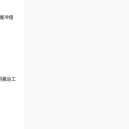
缓冲措
用搬运工