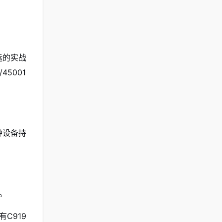
运的实战
5001
种设备持
。
C919