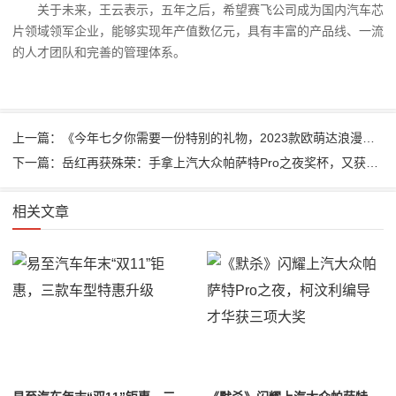
关于未来，王云表示，五年之后，希望赛飞公司成为国内汽车芯
片领域领军企业，能够实现年产值数亿元，具有丰富的产品线、一流
的人才团队和完善的管理体系。
上一篇：《今年七夕你需要一份特别的礼物，2023款欧萌达浪漫之选》
下一篇：岳红再获殊荣：手拿上汽大众帕萨特Pro之夜奖杯，又获金鸡奖提名
相关文章