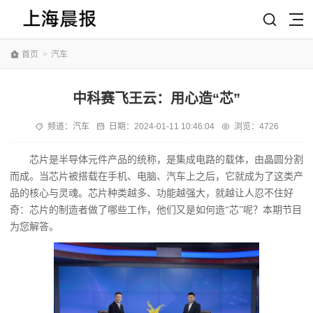
首页
>
汽车
中科赛飞王云：用心造“芯”
频道：
汽车
日期：
2024-01-11 10:46:04
浏览：4726
芯片是半导体元件产品的统称，是集成电路的载体，由晶圆分割
而成。当芯片被搭载在手机、电脑、汽车上之后，它就成为了这类产
品的核心与灵魂。芯片种类越多、功能越强大，就越让人忍不住好
奇：芯片的制造者做了哪些工作，他们又是如何造“芯”呢？本期节目
为您解答。