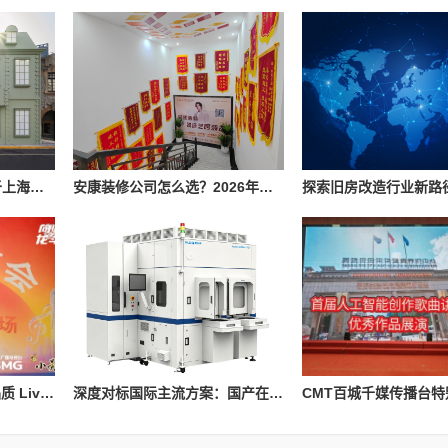
Penhaligon’s潘海利根于上海隆重呈献《游弋之地：伦敦名流录》主题展览 致敬肖像兽首系列十周年传奇篇章
安康装修公司怎么选？2026年本地装修市场信息参考
艺动滨江、破壁共生 高品质 Live 演出赋能品质城区建设
深度对标国际主流方案：国产在线原子力显微镜的技术突破与产线实践