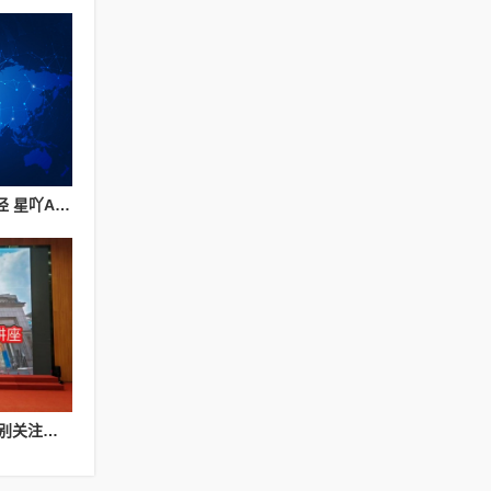
探索旧房改造行业新路径 星吖APP以数字化服务赋能上海家装提质升级
CMT百城千媒传播台特别关注：人工智能作曲讲座优秀作品展演会