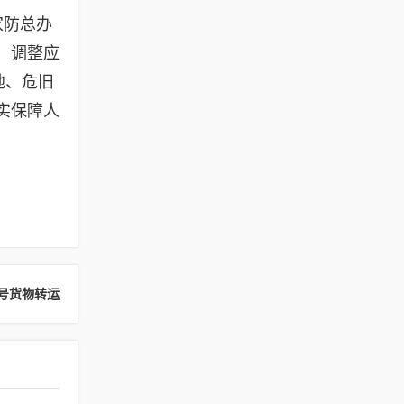
家防总办
、调整应
地、危旧
实保障人
号货物转运