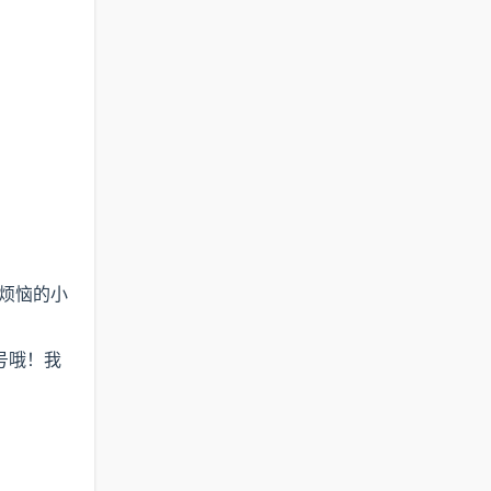
烦恼的小
号哦！我