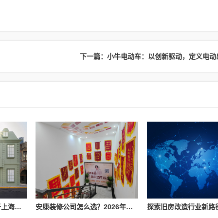
下一篇：小牛电动车：以创新驱动，定义电动
Penhaligon’s潘海利根于上海隆重呈献《游弋之地：伦敦名流录》主题展览 致敬肖像兽首系列十周年传奇篇章
安康装修公司怎么选？2026年本地装修市场信息参考