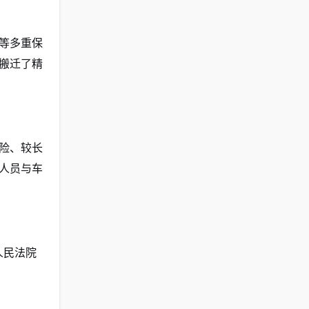
等多重保
搬迁了精
险、较长
人员与车
人民法院