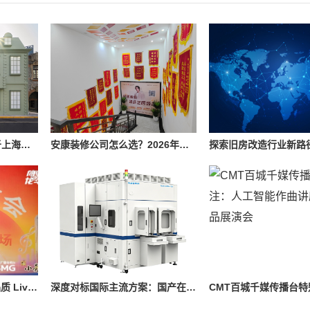
Penhaligon’s潘海利根于上海隆重呈献《游弋之地：伦敦名流录》主题展览 致敬肖像兽首系列十周年传奇篇章
安康装修公司怎么选？2026年本地装修市场信息参考
艺动滨江、破壁共生 高品质 Live 演出赋能品质城区建设
深度对标国际主流方案：国产在线原子力显微镜的技术突破与产线实践