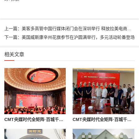
上一篇：美客多高管中国行媒体闭门会在深圳举行 释放拉美电商增长新信号
下一篇：美国威斯康辛州花旗参节在沪圆满举行，多元活动轮番登场
相关文章
CMT央媒时代全矩阵·百城千媒传播台：弘扬关公文化促进两岸统一
CMT央媒时代全矩阵·百城千媒传播台：和圣遗韵绘丹青 文旅融合启新篇