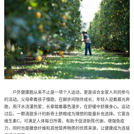
户外健康跑从来不止是一项个人运动，更是适合全家人共同参与
的活动。父母牵着孩子慢跑，在脚步间陪伴成长；年轻人迎着晨光奔
跑，用汗水浇灌热爱；长辈踏着暮色漫步，在舒缓中舒展身心。运动
过后，一颗清甜多汁的新奇士脐橙成为理想的能量补充选择。它富含
维生素C，可满足人体每日所需，有助于促进新陈代谢、增强免疫
力，同时也是膳食纤维和其他营养物质的优质来源，让健康成为连接