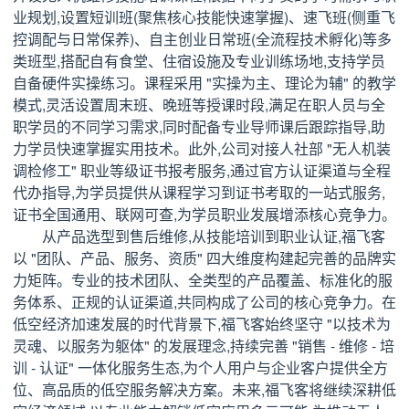
业规划,设置短训班(聚焦核心技能快速掌握)、速飞班(侧重飞
控调配与日常保养)、自主创业日常班(全流程技术孵化)等多
类班型,搭配自有食堂、住宿设施及专业训练场地,支持学员
自备硬件实操练习。课程采用 "实操为主、理论为辅" 的教学
模式,灵活设置周末班、晚班等授课时段,满足在职人员与全
职学员的不同学习需求,同时配备专业导师课后跟踪指导,助
力学员快速掌握实用技术。此外,公司对接人社部 "无人机装
调检修工" 职业等级证书报考服务,通过官方认证渠道与全程
代办指导,为学员提供从课程学习到证书考取的一站式服务,
证书全国通用、联网可查,为学员职业发展增添核心竞争力。
从产品选型到售后维修,从技能培训到职业认证,福飞客
以 "团队、产品、服务、资质" 四大维度构建起完善的品牌实
力矩阵。专业的技术团队、全类型的产品覆盖、标准化的服
务体系、正规的认证渠道,共同构成了公司的核心竞争力。在
低空经济加速发展的时代背景下,福飞客始终坚守 "以技术为
灵魂、以服务为躯体" 的发展理念,持续完善 "销售 - 维修 - 培
训 - 认证" 一体化服务生态,为个人用户与企业客户提供全方
位、高品质的低空服务解决方案。未来,福飞客将继续深耕低