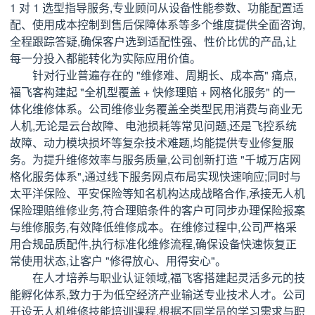
1 对 1 选型指导服务,专业顾问从设备性能参数、功能配置适
配、使用成本控制到售后保障体系等多个维度提供全面咨询,
全程跟踪答疑,确保客户选到适配性强、性价比优的产品,让
每一分投入都能转化为实际应用价值。
针对行业普遍存在的 "维修难、周期长、成本高" 痛点,
福飞客构建起 "全机型覆盖 + 快修理赔 + 网格化服务" 的一
体化维修体系。公司维修业务覆盖全类型民用消费与商业无
人机,无论是云台故障、电池损耗等常见问题,还是飞控系统
故障、动力模块损坏等复杂技术难题,均能提供专业修复服
务。为提升维修效率与服务质量,公司创新打造 "千城万店网
格化服务体系",通过线下服务网点布局实现快速响应;同时与
太平洋保险、平安保险等知名机构达成战略合作,承接无人机
保险理赔维修业务,符合理赔条件的客户可同步办理保险报案
与维修服务,有效降低维修成本。在维修过程中,公司严格采
用合规品质配件,执行标准化维修流程,确保设备快速恢复正
常使用状态,让客户 "修得放心、用得安心"。
在人才培养与职业认证领域,福飞客搭建起灵活多元的技
能孵化体系,致力于为低空经济产业输送专业技术人才。公司
开设无人机维修技能培训课程,根据不同学员的学习需求与职