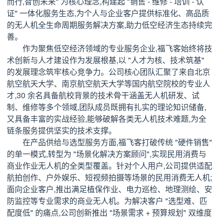
而行,智创未来" 为核心理念,构建起 "销售 - 维修 - 培训 - 认
证" 一体化服务生态,为个人与企业客户提供标准化、高品质
的无人机全生命周期服务解决方案,助力低空经济生态持续完
善。
作为聚焦低空经济领域的专业服务企业,福飞客始终将技
术创新与人才建设作为发展根基,以 "人才为核、技术筑基"
的发展理念筑牢核心竞争力。公司核心团队汇聚了来自北京
航空航天大学、南京航空航天大学等国内航空院校的专业人
才,30 余名具备航校背景的技术骨干涵盖无人机研发、试
制、维修等多个领域,团队成员既拥有扎实的理论知识储备,
又具备丰富的实战经验,能够破解各类无人机技术难题,为全
链条服务提供坚实的技术支撑。
在产品供给与选型服务方面,福飞客打破传统 "硬件销售"
的单一模式,转型为 "场景化解决方案顾问",实现民用消费与
商业作业无人机的全类型覆盖。针对个人用户,公司提供适配
航拍创作、户外娱乐、短视频拍摄等场景的民用消费无人机;
面向企业客户,推出满足植保作业、电力巡检、地理测绘、安
防监控等专业需求的商业无人机。为解决客户 "选型难、匹
配度低" 的痛点,公司创新推出 "场景需求 + 预算规划" 双维度