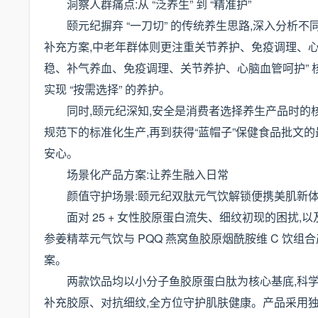
洞察人群痛点:从 “泛养生” 到 “精准护”
颐元纪摒弃 “一刀切” 的传统养生思路,深入分
补充方案,中老年群体则更注重关节养护、免疫调理、心
稳、补气养血、免疫调理、关节养护、心脑血管呵护” 
实现 “按需选择” 的养护。
同时,颐元纪深知,安全是消费者选择养生产品时的
规范下的标准化生产,再到获得“蓝帽子”保健食品批文的
安心。
场景化产品方案:让养生融入日常
颜值守护场景:颐元纪双肽元气饮解锁便携美肌新
面对 25 + 女性胶原蛋白流失、细纹初现的困扰
参姜精萃元气饮与 PQQ 燕窝鱼胶原烟酰胺维 C 饮组合
案。
两款饮品均以小分子鱼胶原蛋白肽为核心基底,科学
补充胶原、对抗细纹,全方位守护肌肤健康。产品采用独