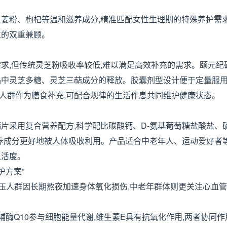
姜粉、枸杞等温和滋养成分,精准匹配女性生理期的特殊养护需求
生的双重兼顾。
求,但传统灵芝粉吸收率较低,难以满足高效补充的需求。颐元纪
品中灵芝多糖、灵芝三萜成分的释放。胶囊剂型设计便于定量服用
人群作为膳食补充,可配合规律的生活作息共同维护健康状态。
片采用复合营养配方,科学配比碳酸钙、D-氨基葡萄糖盐酸盐、
营养成分更好地被人体吸收利用。产品适合中老年人、运动爱好者
灵活度。
护方案”
,高压人群因长期熬夜加速身体氧化损伤,中老年群体则更关注心血
辅酶Q10参与细胞能量代谢,维生素E具有抗氧化作用,两者协同作