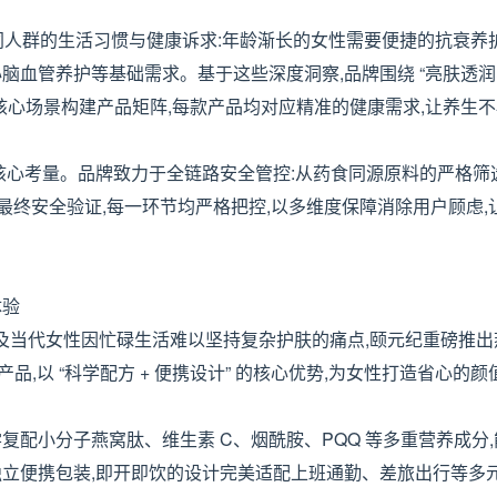
析不同人群的生活习惯与健康诉求:年龄渐长的女性需要便捷的抗衰养
脑血管养护等基础需求。基于这些深度洞察,品牌围绕 “亮肤透
核心场景构建产品矩阵,每款产品均对应精准的健康需求,让养生不
核心考量。品牌致力于全链路安全管控:从药食同源原料的严格筛选
最终安全验证,每一环节均严格把控,以多维度保障消除用户顾虑,
体验
,以及当代女性因忙碌生活难以坚持复杂护肤的痛点,颐元纪重磅推
产品,以 “科学配方 + 便携设计” 的核心优势,为女性打造省心的
复配小分子燕窝肽、维生素 C、烟酰胺、PQQ 等多重营养成分
立便携包装,即开即饮的设计完美适配上班通勤、差旅出行等多元