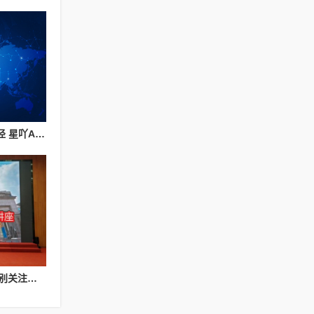
探索旧房改造行业新路径 星吖APP以数字化服务赋能上海家装提质升级
CMT百城千媒传播台特别关注：人工智能作曲讲座优秀作品展演会