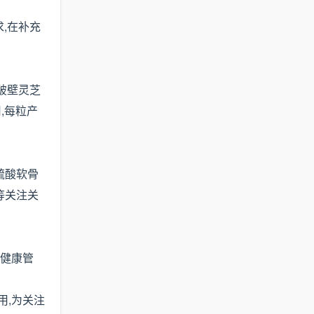
,在补充
破壁灵芝
,每粒产
硫酸软骨
等关注关
管健康管
用,为关注