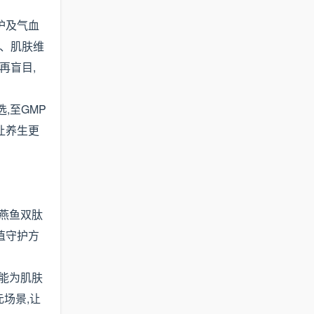
护及气血
润、肌肤维
再盲目,
,至GMP
让养生更
出燕鱼双肽
颜值守护方
,能为肌肤
场景,让