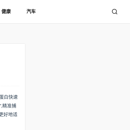
健康
汽车
原蛋白快速
,精准捕
生更好地适