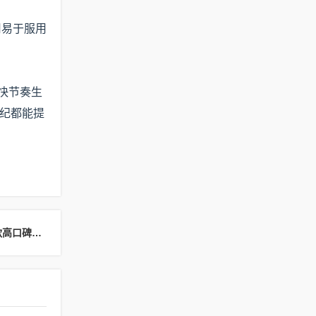
用易于服用
代快节奏生
元纪都能提
下一篇：2025植物去屑止痒洗发水测评：阿道夫等 6 款高口碑优选