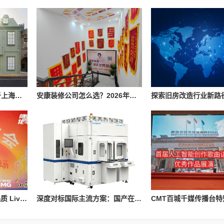
Penhaligon’s潘海利根于上海隆重呈献《游弋之地：伦敦名流录》主题展览 致敬肖像兽首系列十周年传奇篇章
安康装修公司怎么选？2026年本地装修市场信息参考
艺动滨江、破壁共生 高品质 Live 演出赋能品质城区建设
深度对标国际主流方案：国产在线原子力显微镜的技术突破与产线实践