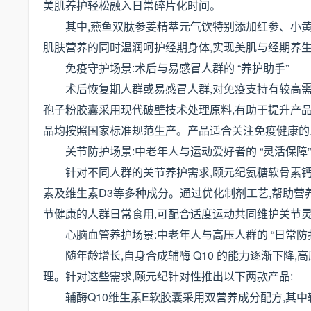
美肌养护轻松融入日常碎片化时间。
其中,燕鱼双肽参姜精萃元气饮特别添加红参、小黄
肌肤营养的同时温润呵护经期身体,实现美肌与经期养
免疫守护场景:术后与易感冒人群的 “养护助手”
术后恢复期人群或易感冒人群,对免疫支持有较高需
孢子粉胶囊采用现代破壁技术处理原料,有助于提升产
品均按照国家标准规范生产。产品适合关注免疫健康的
关节防护场景:中老年人与运动爱好者的 “灵活保障”
针对不同人群的关节养护需求,颐元纪氨糖软骨素钙
素及维生素D3等多种成分。通过优化制剂工艺,帮助
节健康的人群日常食用,可配合适度运动共同维护关节
心脑血管养护场景:中老年人与高压人群的 “日常防
随年龄增长,自身合成辅酶 Q10 的能力逐渐下降
理。针对这些需求,颐元纪针对性推出以下两款产品:
辅酶Q10维生素E软胶囊采用双营养成分配方,其中